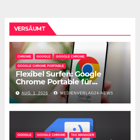
Beiträge
VERSÄUMT
CHROME
GOOGLE
GOOGLE CHROME
GOOGLE CHROME PORTABLE
Flexibel Surfen: Google
Chrome Portable für
unterwegs
AUG. 1, 2026
MEDIENVERLAG24-NEWS
GOOGLE
GOOGLE CHROME
TAG MANAGER