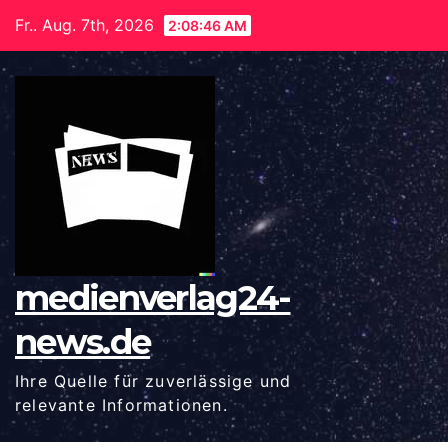
Zum
Fr.. Aug. 7th, 2026
2:08:46 AM
Inhalt
springen
medienverlag24-
news.de
Ihre Quelle für zuverlässige und
relevante Informationen.