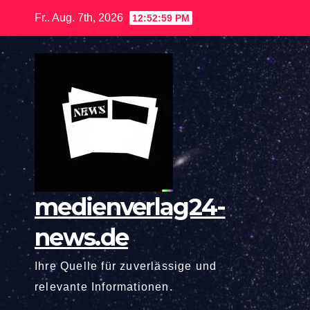
Zum
Fr.. Aug. 7th, 2026
12:53:00 PM
Inhalt
springen
medienverlag24-
news.de
Ihre Quelle für zuverlässige und
relevante Informationen.