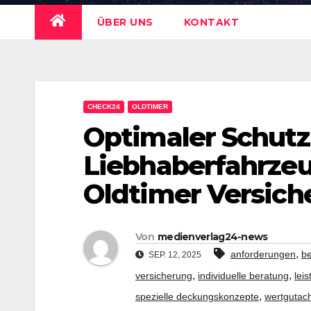
ÜBER UNS
KONTAKT
CHECK24
OLDTIMER
Optimaler Schutz
Liebhaberfahrzeu
Oldtimer Versich
Von
medienverlag24-news
,
anforderungen
be
SEP. 12, 2025
,
,
versicherung
individuelle beratung
lei
,
spezielle deckungskonzepte
wertgutac