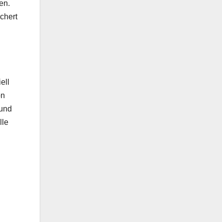
en.
chert
ell
on
 und
lle