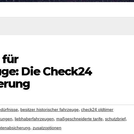
 für
ge: Die Check24
erung
,
,
dürfnisse
besitzer historischer fahrzeuge
check24 oldtimer
,
,
,
,
stungen
liebhaberfahrzeugen
maßgeschneiderte tarife
schutzbrief
,
htenabsicherung
zusatzoptionen