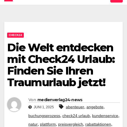
CHECK24
Die Welt entdecken
mit Check24 Urlaub:
Finden Sie Ihren
Traumurlaub jetzt!
Von
medienverlag24-news
,
,
abenteuer
angebote
JUNI 1, 2025
,
,
,
buchungsprozess
check24 urlaub
kundenservice
,
,
,
,
natur
plattform
preisvergleich
rabattaktionen