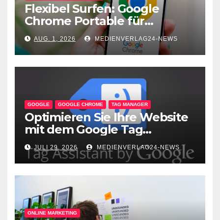
Flexibel Surfen: Google
Chrome Portable für
unterwegs
AUG. 1, 2026
MEDIENVERLAG24-NEWS
GOOGLE
GOOGLE CHROME
TAG MANAGER
Optimieren Sie Ihre Website
mit dem Google Tag
Assistant: Fehlerfreie Tag-
JULI 29, 2026
MEDIENVERLAG24-NEWS
Implementierung leicht
gemacht!
ONLINE MARKETING