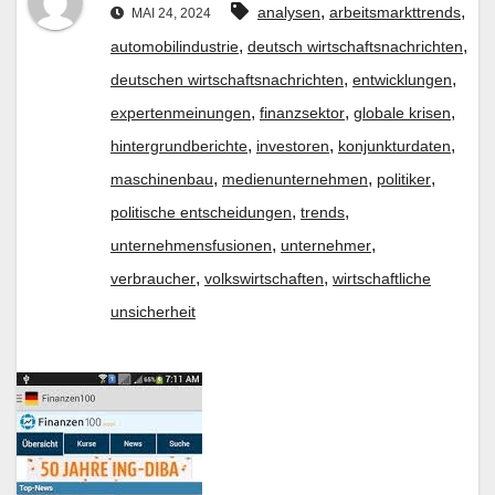
,
,
analysen
arbeitsmarkttrends
MAI 24, 2024
,
,
automobilindustrie
deutsch wirtschaftsnachrichten
,
,
deutschen wirtschaftsnachrichten
entwicklungen
,
,
,
expertenmeinungen
finanzsektor
globale krisen
,
,
,
hintergrundberichte
investoren
konjunkturdaten
,
,
,
maschinenbau
medienunternehmen
politiker
,
,
politische entscheidungen
trends
,
,
unternehmensfusionen
unternehmer
,
,
verbraucher
volkswirtschaften
wirtschaftliche
unsicherheit