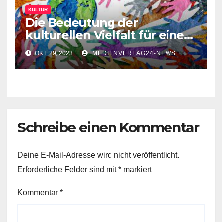
KULTUR
Die Bedeutung der
kulturellen Vielfalt für eine
inklusive Gesellschaft
OKT. 29, 2023
MEDIENVERLAG24-NEWS
Schreibe einen Kommentar
Deine E-Mail-Adresse wird nicht veröffentlicht.
Erforderliche Felder sind mit
*
markiert
Kommentar
*