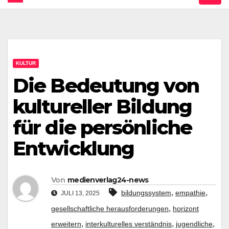
KULTUR
Die Bedeutung von
kultureller Bildung
für die persönliche
Entwicklung
Von
medienverlag24-news
,
,
bildungssystem
empathie
JULI 13, 2025
,
gesellschaftliche herausforderungen
horizont
,
,
,
erweitern
interkulturelles verständnis
jugendliche