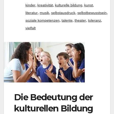
,
,
,
,
kinder
kreativität
kulturelle bildung
kunst
,
,
,
,
literatur
musik
selbstausdruck
selbstbewusstsein
,
,
,
,
soziale kompetenzen
talente
theater
toleranz
vielfalt
Die Bedeutung der
kulturellen Bildung