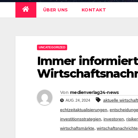
ÜBER UNS
KONTAKT
UNCATEGORIZED
Immer informiert
Wirtschaftsnachr
Von
medienverlag24-news
aktuelle wirtschaf
AUG. 24, 2024
,
echtzeitaktualisierungen
entscheidung
,
,
investitionsstrategien
investoren
risik
,
wirtschaftsmärkte
wirtschaftsnachrichte