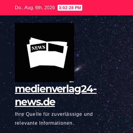
Zum
Do.. Aug. 6th, 2026
3:02:29 PM
Inhalt
springen
medienverlag24-
news.de
Ihre Quelle für zuverlässige und
relevante Informationen.