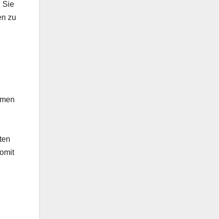
 Sie
en zu
hemen
ten
somit