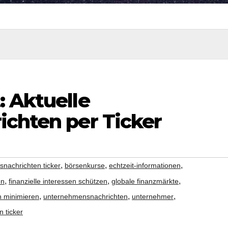
: Aktuelle
ichten per Ticker
,
,
,
tsnachrichten ticker
börsenkurse
echtzeit-informationen
,
,
,
en
finanzielle interessen schützen
globale finanzmärkte
,
,
,
en minimieren
unternehmensnachrichten
unternehmer
n ticker