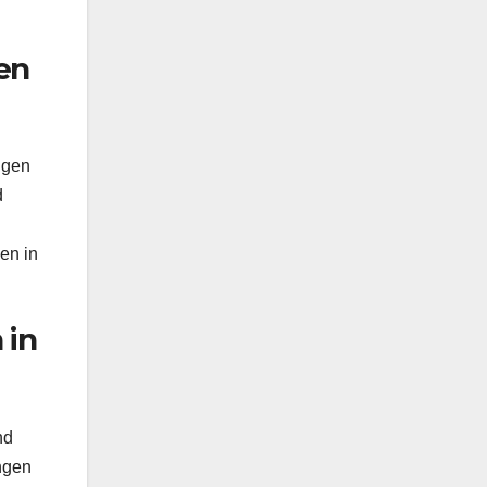
en
ngen
d
en in
 in
nd
ngen