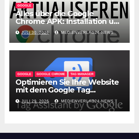
GOOGLE
Alles über die Google
Chrome APK: Installation und
Vorteile
JULI 30, 2026
MEDIENVERLAG24-NEWS
GOOGLE
GOOGLE CHROME
TAG MANAGER
Optimieren Sie Ihre Website
mit dem Google Tag
Assistant: Fehlerfreie Tag-
JULI 29, 2026
MEDIENVERLAG24-NEWS
Implementierung leicht
gemacht!