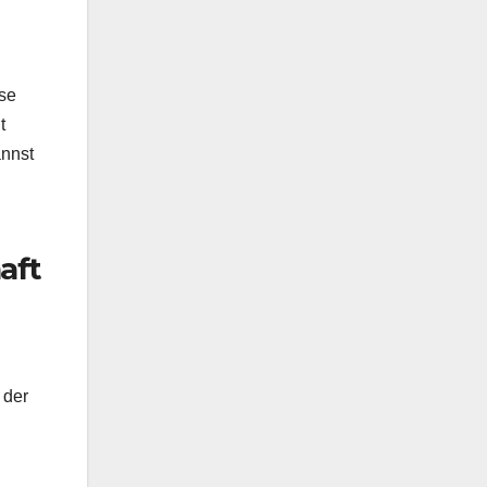
ese
t
annst
aft
 der
d