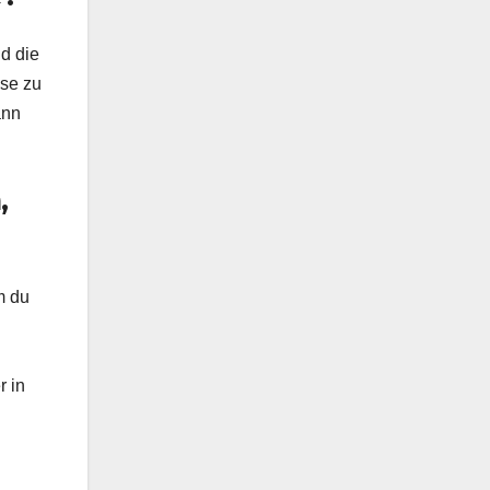
nd die
sse zu
ann
,
m du
r in