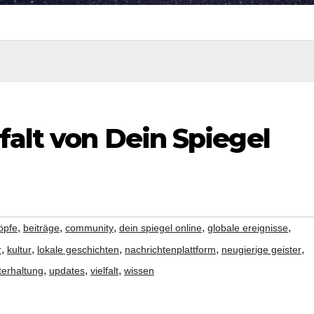
falt von Dein Spiegel
,
,
,
,
,
öpfe
beiträge
community
dein spiegel online
globale ereignisse
,
,
,
,
,
r
kultur
lokale geschichten
nachrichtenplattform
neugierige geister
,
,
,
terhaltung
updates
vielfalt
wissen