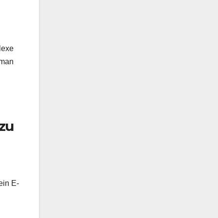
lexe
 man
 zu
ein E-