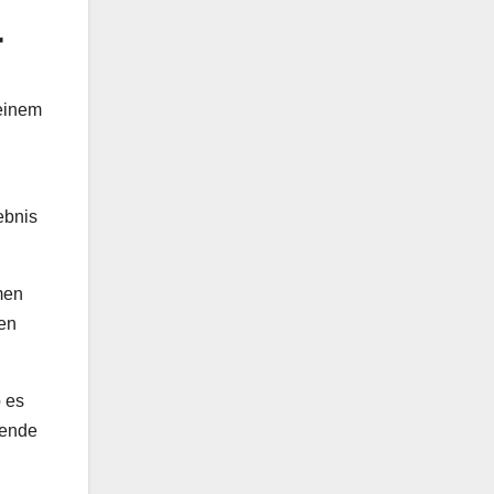
r
 einem
ebnis
men
zen
 es
rende