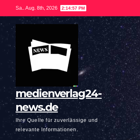
Zum
Sa.. Aug. 8th, 2026
2:14:58 PM
Inhalt
springen
medienverlag24-
news.de
Ihre Quelle für zuverlässige und
relevante Informationen.