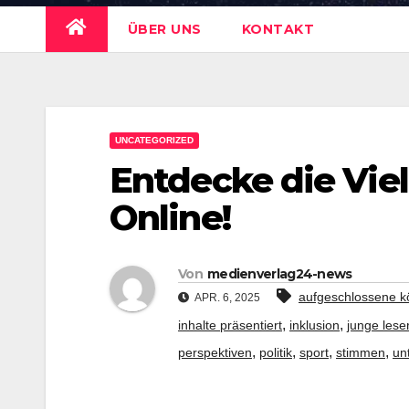
ÜBER UNS
KONTAKT
UNCATEGORIZED
Entdecke die Viel
Online!
Von
medienverlag24-news
aufgeschlossene k
APR. 6, 2025
,
,
inhalte präsentiert
inklusion
junge lese
,
,
,
,
perspektiven
politik
sport
stimmen
un