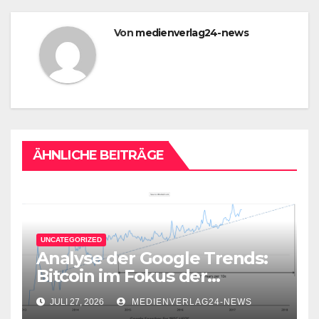
Von
medienverlag24-news
ÄHNLICHE BEITRÄGE
UNCATEGORIZED
Analyse der Google Trends:
Bitcoin im Fokus der
Aufmerksamkeit
JULI 27, 2026
MEDIENVERLAG24-NEWS