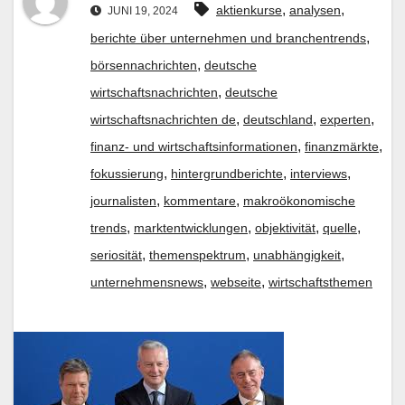
,
,
aktienkurse
analysen
JUNI 19, 2024
,
berichte über unternehmen und branchentrends
,
börsennachrichten
deutsche
,
wirtschaftsnachrichten
deutsche
,
,
,
wirtschaftsnachrichten de
deutschland
experten
,
,
finanz- und wirtschaftsinformationen
finanzmärkte
,
,
,
fokussierung
hintergrundberichte
interviews
,
,
journalisten
kommentare
makroökonomische
,
,
,
,
trends
marktentwicklungen
objektivität
quelle
,
,
,
seriosität
themenspektrum
unabhängigkeit
,
,
unternehmensnews
webseite
wirtschaftsthemen