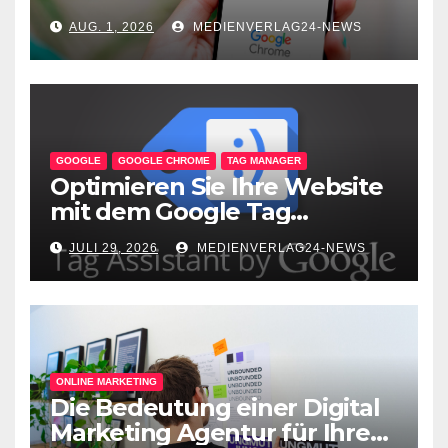
unterwegs
AUG. 1, 2026
MEDIENVERLAG24-NEWS
GOOGLE
GOOGLE CHROME
TAG MANAGER
Optimieren Sie Ihre Website
mit dem Google Tag
Assistant: Fehlerfreie Tag-
JULI 29, 2026
MEDIENVERLAG24-NEWS
Implementierung leicht
gemacht!
ONLINE MARKETING
Die Bedeutung einer Digital
Marketing Agentur für Ihren