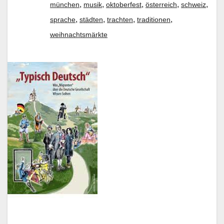
,
,
,
,
,
münchen
musik
oktoberfest
österreich
schweiz
,
,
,
,
sprache
städten
trachten
traditionen
weihnachtsmärkte