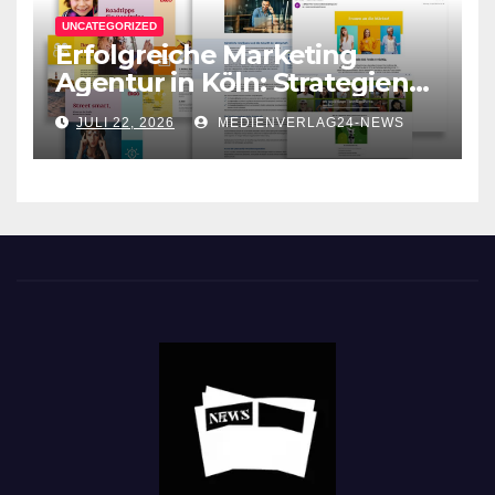
UNCATEGORIZED
Erfolgreiche Marketing
Agentur in Köln: Strategien
für Ihr Unternehmen
JULI 22, 2026
MEDIENVERLAG24-NEWS