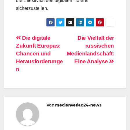
die Effektivität des digitalen Hafens
sicherzustellen.
Beitragsnavigation
Die digitale
Die Vielfalt der
Zukunft Europas:
russischen
Chancen und
Medienlandschaft:
Herausforderunge
Eine Analyse
n
Von
medienverlag24-news