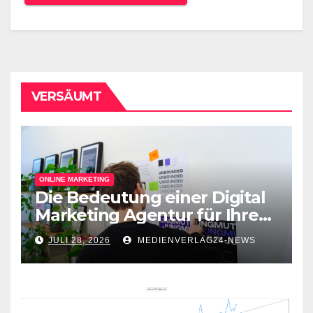
VERSÄUMT
ONLINE MARKETING
Die Bedeutung einer Digital
Marketing Agentur für Ihren
Online-Erfolg
JULI 28, 2026
MEDIENVERLAG24-NEWS