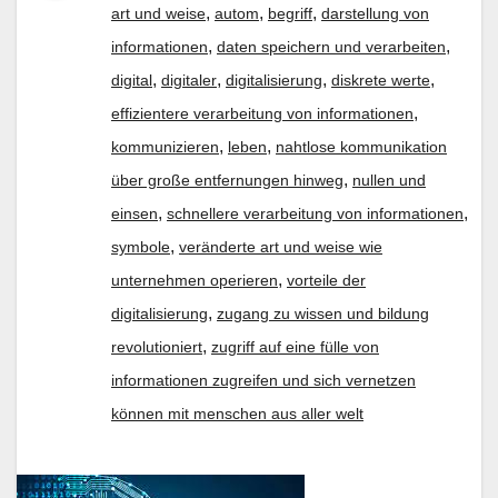
,
,
,
art und weise
autom
begriff
darstellung von
,
,
informationen
daten speichern und verarbeiten
,
,
,
,
digital
digitaler
digitalisierung
diskrete werte
,
effizientere verarbeitung von informationen
,
,
kommunizieren
leben
nahtlose kommunikation
,
über große entfernungen hinweg
nullen und
,
,
einsen
schnellere verarbeitung von informationen
,
symbole
veränderte art und weise wie
,
unternehmen operieren
vorteile der
,
digitalisierung
zugang zu wissen und bildung
,
revolutioniert
zugriff auf eine fülle von
informationen zugreifen und sich vernetzen
können mit menschen aus aller welt