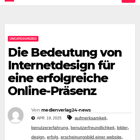
UNCATEGORIZED
Die Bedeutung von
Internetdesign für
eine erfolgreiche
Online-Präsenz
Von
medienverlag24-news
,
aufmerksamkeit
APR. 19, 2025
,
,
,
benutzererfahrung
benutzerfreundlichkeit
bilder
,
,
,
design
erfolg
erscheinungsbild einer website