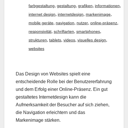
,
,
,
,
farbgestaltung
gestaltung
grafiken
informationen
,
,
,
internet design
internetdesign
markenimage
,
,
,
,
mobile geräte
navigation
nutzer
online-präsenz
,
,
,
responsivität
schriftarten
smartphones
,
,
,
,
strukturen
tablets
videos
visuelles design
websites
Das Design von Websites spielt eine
entscheidende Rolle bei der Benutzererfahrung
und dem Erfolg einer Online-Präsenz. Ein gut
gestaltetes Internetdesign kann die
Aufmerksamkeit der Besucher auf sich ziehen,
die Navigation erleichtern und das
Markenimage stärken.