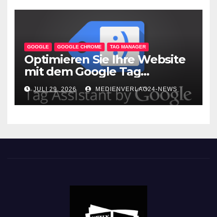
GOOGLE
GOOGLE CHROME
TAG MANAGER
Optimieren Sie Ihre Website
mit dem Google Tag
Assistant: Fehlerfreie Tag-
JULI 29, 2026
MEDIENVERLAG24-NEWS
Implementierung leicht
gemacht!