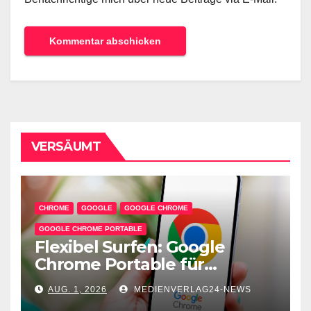
VERSÄUMT
CHROME
GOOGLE
GOOGLE CHROME
GOOGLE CHROME PORTABLE
Flexibel Surfen: Google
Chrome Portable für
unterwegs
AUG. 1, 2026
MEDIENVERLAG24-NEWS