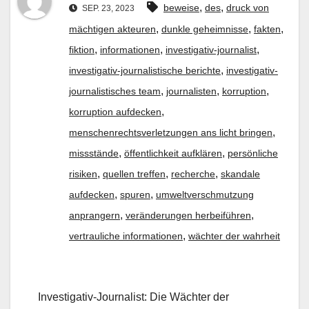
,
,
beweise
des
druck von
SEP. 23, 2023
,
,
,
mächtigen akteuren
dunkle geheimnisse
fakten
,
,
,
fiktion
informationen
investigativ-journalist
,
investigativ-journalistische berichte
investigativ-
,
,
,
journalistisches team
journalisten
korruption
,
korruption aufdecken
,
menschenrechtsverletzungen ans licht bringen
,
,
missstände
öffentlichkeit aufklären
persönliche
,
,
,
risiken
quellen treffen
recherche
skandale
,
,
aufdecken
spuren
umweltverschmutzung
,
,
anprangern
veränderungen herbeiführen
,
vertrauliche informationen
wächter der wahrheit
Investigativ-Journalist: Die Wächter der