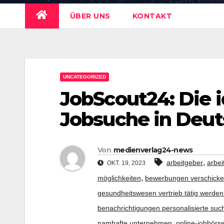
ÜBER UNS
KONTAKT
UNCATEGORIZED
JobScout24: Die i
Jobsuche in Deut
Von
medienverlag24-news
,
arbeitgeber
arbei
OKT. 19, 2023
,
möglichkeiten
bewerbungen verschick
gesundheitswesen vertrieb tätig werden
benachrichtigungen personalisierte suc
,
namhafte unternehmen
online-jobbörs