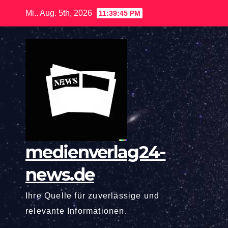
Zum
Mi.. Aug. 5th, 2026
11:39:46 PM
Inhalt
springen
medienverlag24-
news.de
Ihre Quelle für zuverlässige und
relevante Informationen.