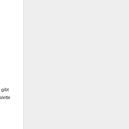
gibt
alette
n