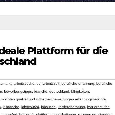
deale Plattform für die
schland
,
,
,
,
tsmarkt
arbeitssuchende
arbeitszeit
berufliche erfahrung
berufliche
,
,
,
,
,
en
bewerbungstipps
branche
deutschland
fähigkeiten
 möchten qualität und sicherheit bewertungen erfahrungsberichte
,
,
,
,
,
,
h
it-branche
jobscout24
jobsuche
karriereberatung
karrierestufen
,
,
,
,
,
,
en
persönliches profil
plattform
qualifikationen
ressourcen
standort