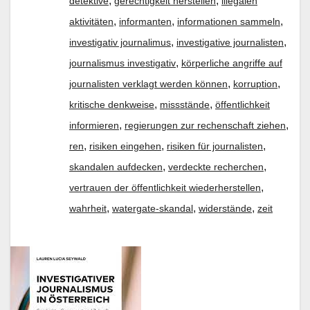
,
,
detektive
gerechtigkeit herstellen
illegalen
,
,
,
aktivitäten
informanten
informationen sammeln
,
,
investigativ journalimus
investigative journalisten
,
journalismus investigativ
körperliche angriffe auf
,
,
journalisten verklagt werden können
korruption
,
,
kritische denkweise
missstände
öffentlichkeit
,
,
informieren
regierungen zur rechenschaft ziehen
,
,
,
ren
risiken eingehen
risiken für journalisten
,
,
skandalen aufdecken
verdeckte recherchen
,
vertrauen der öffentlichkeit wiederherstellen
,
,
,
wahrheit
watergate-skandal
widerstände
zeit