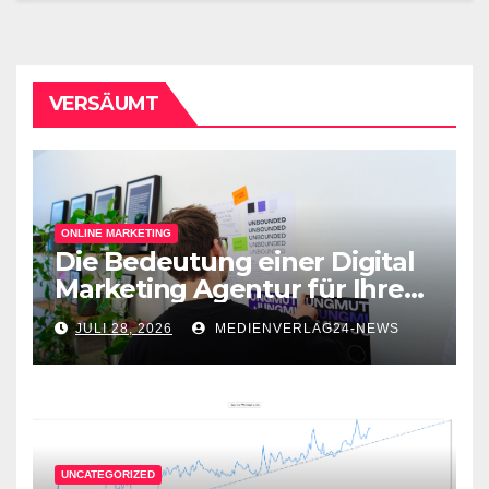
VERSÄUMT
ONLINE MARKETING
Die Bedeutung einer Digital
Marketing Agentur für Ihren
Online-Erfolg
JULI 28, 2026
MEDIENVERLAG24-NEWS
UNCATEGORIZED