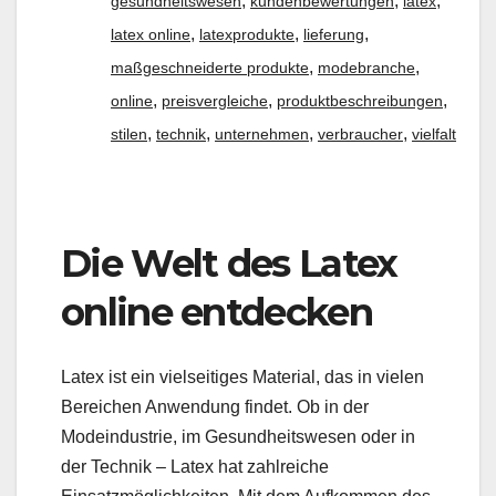
,
,
,
gesundheitswesen
kundenbewertungen
latex
,
,
,
latex online
latexprodukte
lieferung
,
,
maßgeschneiderte produkte
modebranche
,
,
,
online
preisvergleiche
produktbeschreibungen
,
,
,
,
stilen
technik
unternehmen
verbraucher
vielfalt
Die Welt des Latex
online entdecken
Latex ist ein vielseitiges Material, das in vielen
Bereichen Anwendung findet. Ob in der
Modeindustrie, im Gesundheitswesen oder in
der Technik – Latex hat zahlreiche