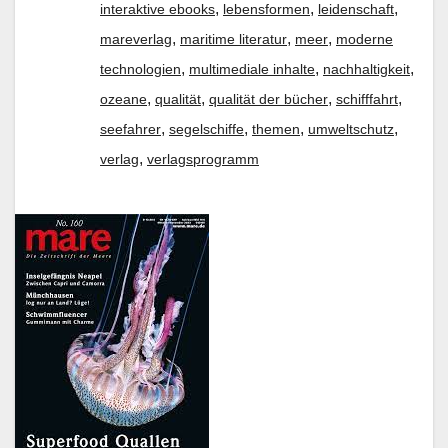
,
,
,
interaktive ebooks
lebensformen
leidenschaft
,
,
,
mareverlag
maritime literatur
meer
moderne
,
,
,
technologien
multimediale inhalte
nachhaltigkeit
,
,
,
,
ozeane
qualität
qualität der bücher
schifffahrt
,
,
,
,
seefahrer
segelschiffe
themen
umweltschutz
,
verlag
verlagsprogramm