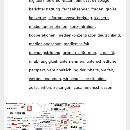
,
,
digitale medienformaten
einfluss
einseitige
,
,
,
berichterstattung
fernsehsender
fragen
große
,
,
konzerne
informationsverbreitung
kleinere
,
,
medienunternehmen
konzentration
,
,
kooperationen
medienkonzentration deutschland
,
,
medienlandschaft
medienvielfalt
,
,
,
meinungsbildung
online-plattformen
pluralität
,
,
unabhängigkeit
unternehmen
unterschiedliche
,
,
,
perspekt
vereinheitlichung der inhalte
vielfalt
,
,
werbeeinnahmen
wirtschaftliche situation
,
,
zeitschriften
zeitungen
zusammenschlüssen