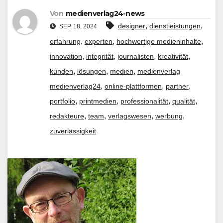
Von
medienverlag24-news
,
,
designer
dienstleistungen
SEP. 18, 2024
,
,
,
erfahrung
experten
hochwertige medieninhalte
,
,
,
,
innovation
integrität
journalisten
kreativität
,
,
,
kunden
lösungen
medien
medienverlag
,
,
,
medienverlag24
online-plattformen
partner
,
,
,
,
portfolio
printmedien
professionalität
qualität
,
,
,
,
redakteure
team
verlagswesen
werbung
zuverlässigkeit