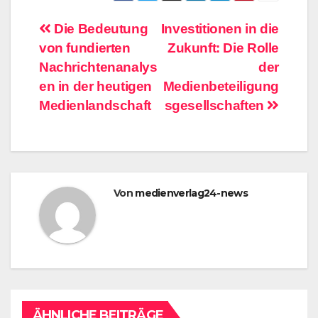
Beitragsnavigation
Die Bedeutung
Investitionen in die
von fundierten
Zukunft: Die Rolle
Nachrichtenanalys
der
en in der heutigen
Medienbeteiligung
Medienlandschaft
sgesellschaften
Von
medienverlag24-news
ÄHNLICHE BEITRÄGE