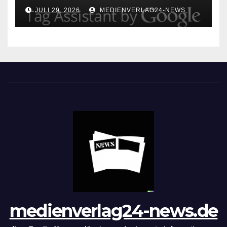
Assistant: Fehlerfreie Tag-
JULI 29, 2026
MEDIENVERLAG24-NEWS
Implementierung leicht
gemacht!
medienverlag24-news.de