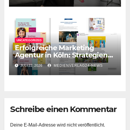
Unternehmenskommunikati
on
UNCATEGORIZED
Erfolgreiche Marketing
Agentur in Köln: Strategien
für Ihr Unternehmen
JULI 22, 2026
MEDIENVERLAG24-NEWS
Schreibe einen Kommentar
Deine E-Mail-Adresse wird nicht veröffentlicht.