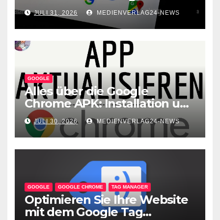
Chrome und YouTube – Das
JULI 31, 2026
MEDIENVERLAG24-NEWS
perfekte Duo für
Internetnutzer
GOOGLE
Alles über die Google
Chrome APK: Installation und
Vorteile
JULI 30, 2026
MEDIENVERLAG24-NEWS
GOOGLE
GOOGLE CHROME
TAG MANAGER
Optimieren Sie Ihre Website
mit dem Google Tag