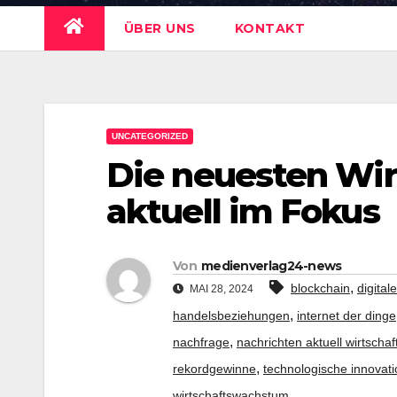
ÜBER UNS
KONTAKT
UNCATEGORIZED
Die neuesten Wir
aktuell im Fokus
Von
medienverlag24-news
,
blockchain
digital
MAI 28, 2024
,
handelsbeziehungen
internet der dinge
,
nachfrage
nachrichten aktuell wirtschaf
,
rekordgewinne
technologische innovat
wirtschaftswachstum