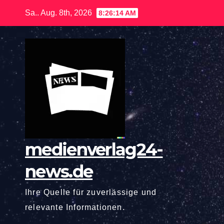
Zum
Sa.. Aug. 8th, 2026
8:26:15 AM
Inhalt
springen
medienverlag24-
news.de
Ihre Quelle für zuverlässige und
relevante Informationen.