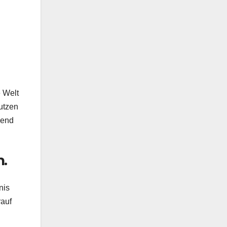
e Welt
utzen
dend
.
nis
rauf