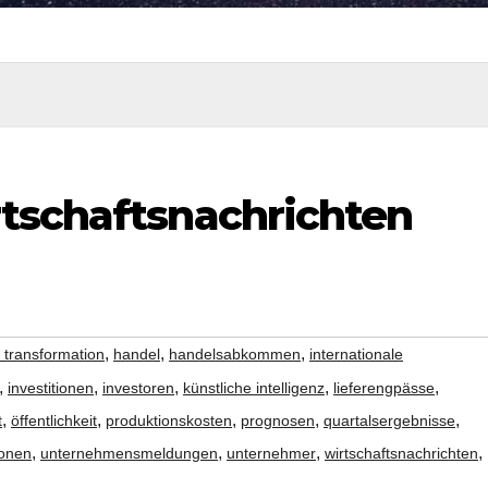
tschaftsnachrichten
,
,
,
e transformation
handel
handelsabkommen
internationale
,
,
,
,
,
investitionen
investoren
künstliche intelligenz
lieferengpässe
,
,
,
,
,
t
öffentlichkeit
produktionskosten
prognosen
quartalsergebnisse
,
,
,
,
ionen
unternehmensmeldungen
unternehmer
wirtschaftsnachrichten