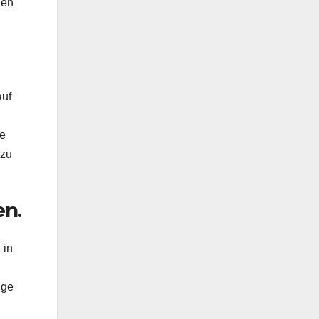
zen
auf
ie
 zu
en.
 in
ige