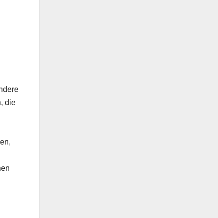
ondere
, die
hen,
hen