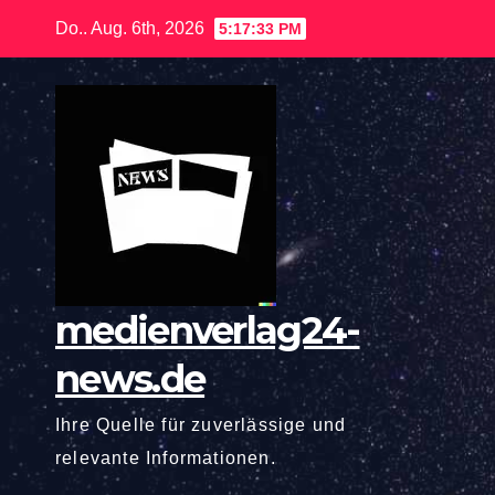
Zum
Do.. Aug. 6th, 2026
5:17:34 PM
Inhalt
springen
medienverlag24-
news.de
Ihre Quelle für zuverlässige und
relevante Informationen.