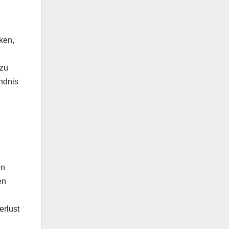
ken,
 zu
ndnis
en
en
erlust