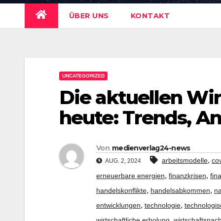
ÜBER UNS
KONTAKT
UNCATEGORIZED
Die aktuellen Wi
heute: Trends, A
Von
medienverlag24-news
,
arbeitsmodelle
co
AUG. 2, 2024
,
,
erneuerbare energien
finanzkrisen
fin
,
,
handelskonflikte
handelsabkommen
na
,
,
entwicklungen
technologie
technologis
,
wirtschaftliche erholung
wirtschaftsnac