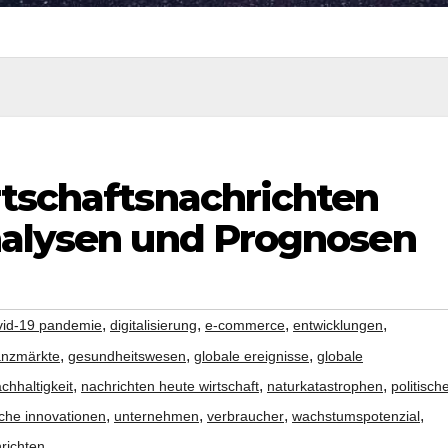
rtschaftsnachrichten
nalysen und Prognosen
,
,
,
,
vid-19 pandemie
digitalisierung
e-commerce
entwicklungen
,
,
,
anzmärkte
gesundheitswesen
globale ereignisse
globale
,
,
,
chhaltigkeit
nachrichten heute wirtschaft
naturkatastrophen
politisch
,
,
,
,
che innovationen
unternehmen
verbraucher
wachstumspotenzial
hrichten