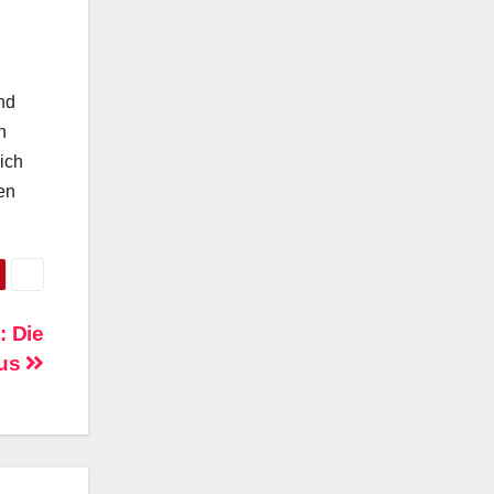
nd
n
ich
en
: Die
mus