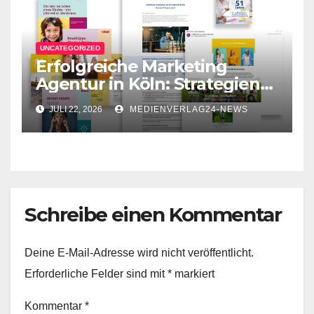
UNCATEGORIZED
Erfolgreiche Marketing
Agentur in Köln: Strategien
für Ihr Unternehmen
JULI 22, 2026
MEDIENVERLAG24-NEWS
Schreibe einen Kommentar
Deine E-Mail-Adresse wird nicht veröffentlicht.
Erforderliche Felder sind mit
*
markiert
Kommentar
*