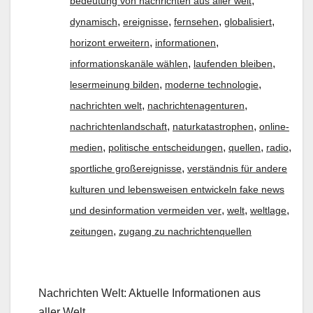
,
bedeutung von nachrichten aus aller welt
,
,
,
,
dynamisch
ereignisse
fernsehen
globalisiert
,
,
horizont erweitern
informationen
,
,
informationskanäle wählen
laufenden bleiben
,
,
lesermeinung bilden
moderne technologie
,
,
nachrichten welt
nachrichtenagenturen
,
,
nachrichtenlandschaft
naturkatastrophen
online-
,
,
,
,
medien
politische entscheidungen
quellen
radio
,
sportliche großereignisse
verständnis für andere
kulturen und lebensweisen entwickeln fake news
,
,
,
und desinformation vermeiden ver
welt
weltlage
,
zeitungen
zugang zu nachrichtenquellen
Nachrichten Welt: Aktuelle Informationen aus
aller Welt