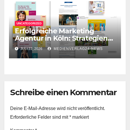
UNCATEGORIZED
Erfolgreiche Marketing
Agentur in Köln: Strategien
für Ihr Unternehmen
JULI 22, 2026
MEDIENVERLAG24-NEWS
Schreibe einen Kommentar
Deine E-Mail-Adresse wird nicht veröffentlicht.
Erforderliche Felder sind mit
*
markiert