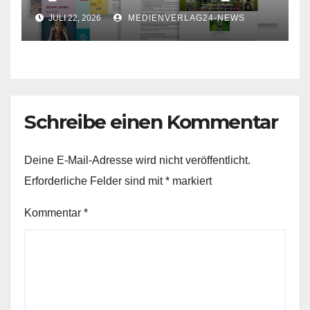
für Ihr Unternehmen
JULI 22, 2026
MEDIENVERLAG24-NEWS
Schreibe einen Kommentar
Deine E-Mail-Adresse wird nicht veröffentlicht.
Erforderliche Felder sind mit
*
markiert
Kommentar
*