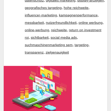
,
,
,
datenschutz
digitales marketing
display-anzeigen
,
,
geografisches targeting
hohe reichweite
,
,
influencer-marketing
kampagnenperformance
,
,
,
messbarkeit
nutzerfreundlichkeit
online werbung
,
,
online-werbung
reichweite
return on investment
,
,
,
roi
sichtbarkeit
social media ads
,
,
suchmaschinenmarketing sem
targeting
,
transparenz
zielgenauigkeit