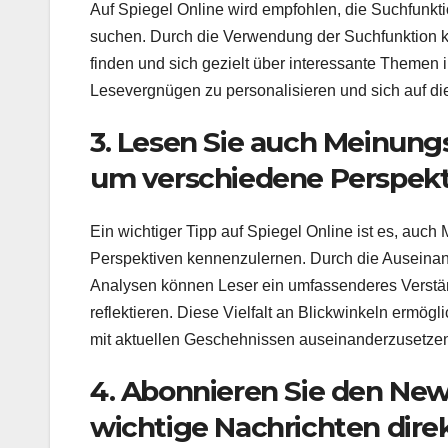
Auf Spiegel Online wird empfohlen, die Suchfunkt
suchen. Durch die Verwendung der Suchfunktion kö
finden und sich gezielt über interessante Themen i
Lesevergnügen zu personalisieren und sich auf die 
3. Lesen Sie auch Meinung
um verschiedene Perspekt
Ein wichtiger Tipp auf Spiegel Online ist es, auc
Perspektiven kennenzulernen. Durch die Auseinan
Analysen können Leser ein umfassenderes Verstä
reflektieren. Diese Vielfalt an Blickwinkeln ermögl
mit aktuellen Geschehnissen auseinanderzusetze
4. Abonnieren Sie den New
wichtige Nachrichten direkt