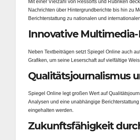
Mit einer Vielzahl von Ressorts und Rubriken dec
Nachrichten über Hintergrundberichte bis hin zu M
Berichterstattung zu nationalen und international
Innovative Multimedia-
Neben Textbeiträgen setzt Spiegel Online auch auf
Grafiken, um seine Leserschaft auf vielfältige Wei
Qualitätsjournalismus 
Spiegel Online legt großen Wert auf Qualitätsjour
Analysen und eine unabhängige Berichterstattung 
eingehalten werden.
Zukunftsfähigkeit durch