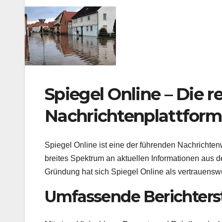
Spiegel Online – Die 
Nachrichtenplattform
Spiegel Online ist eine der führenden Nachrichte
breites Spektrum an aktuellen Informationen aus den
Gründung hat sich Spiegel Online als vertrauenswür
Umfassende Berichters