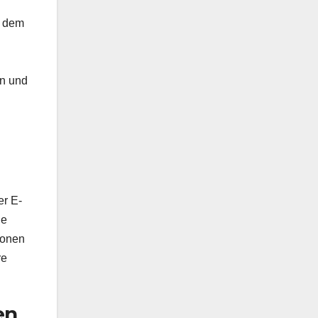
t dem
an und
er E-
de
ionen
re
en