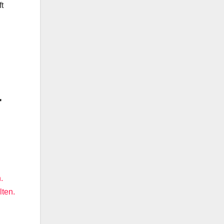
ft
r
.
lten.