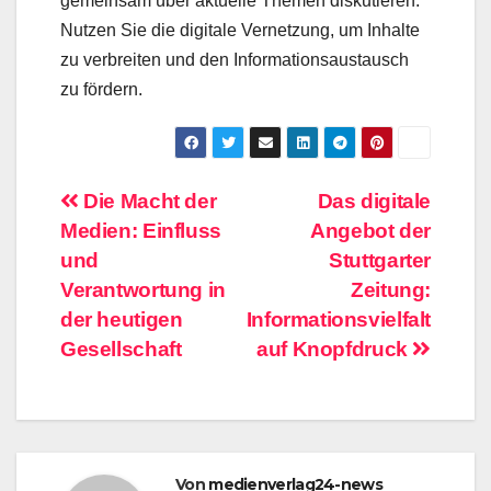
gemeinsam über aktuelle Themen diskutieren.
Nutzen Sie die digitale Vernetzung, um Inhalte
zu verbreiten und den Informationsaustausch
zu fördern.
Beitragsnavigation
Die Macht der
Das digitale
Medien: Einfluss
Angebot der
und
Stuttgarter
Verantwortung in
Zeitung:
der heutigen
Informationsvielfalt
Gesellschaft
auf Knopfdruck
Von
medienverlag24-news