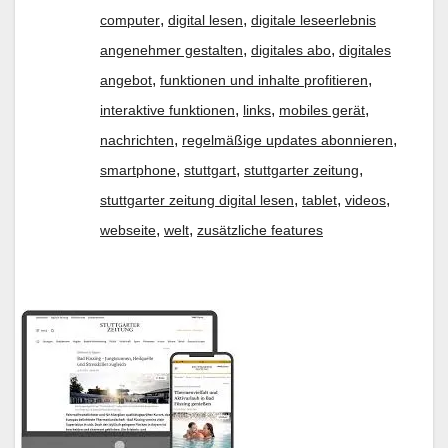
,
,
computer
digital lesen
digitale leseerlebnis
,
,
angenehmer gestalten
digitales abo
digitales
,
,
angebot
funktionen und inhalte profitieren
,
,
,
interaktive funktionen
links
mobiles gerät
,
,
nachrichten
regelmäßige updates abonnieren
,
,
,
smartphone
stuttgart
stuttgarter zeitung
,
,
,
stuttgarter zeitung digital lesen
tablet
videos
,
,
webseite
welt
zusätzliche features