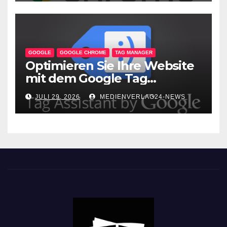
GOOGLE
GOOGLE CHROME
TAG MANAGER
Optimieren Sie Ihre Website
mit dem Google Tag
Assistant: Fehlerfreie Tag-
JULI 29, 2026
MEDIENVERLAG24-NEWS
Implementierung leicht
gemacht!