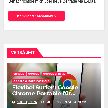
Benachrichtige mich über neue Beiträge via E-Mail.
VERSÄUMT
CHROME
GOOGLE
GOOGLE CHROME
GOOGLE CHROME PORTABLE
Flexibel Surfen: Google
Chrome Portable für
unterwegs
AUG. 1, 2026
MEDIENVERLAG24-NEWS