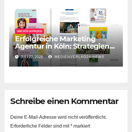
UNCATEGORIZED
Erfolgreiche Marketing
Agentur in Köln: Strategien
für Ihr Unternehmen
JULI 22, 2026
MEDIENVERLAG24-NEWS
Schreibe einen Kommentar
Deine E-Mail-Adresse wird nicht veröffentlicht.
Erforderliche Felder sind mit
*
markiert