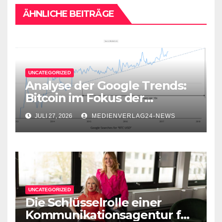
ÄHNLICHE BEITRÄGE
UNCATEGORIZED
Analyse der Google Trends:
Bitcoin im Fokus der
Aufmerksamkeit
JULI 27, 2026
MEDIENVERLAG24-NEWS
UNCATEGORIZED
Die Schlüsselrolle einer
Kommunikationsagentur für