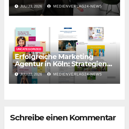
erfolgreiche
JULI 23, 2026
MEDIENVERLAG24-NEWS
Unternehmenskommunikati
on
UNCATEGORIZED
Erfolgreiche Marketing
Agentur in Köln: Strategien
für Ihr Unternehmen
JULI 22, 2026
MEDIENVERLAG24-NEWS
Schreibe einen Kommentar