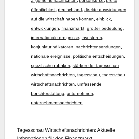
,
,
allgemeine nachrichten
börsenkurse
breite
,
,
öffentlichkeit
deutschland
direkte auswirkungen
,
,
auf die wirtschaft haben können
einblick
,
,
,
entwicklungen
finanzmarkt
großer bedeutung
,
,
internationale ereignisse
investoren
,
,
konjunkturindikatoren
nachrichtensendungen
,
,
nationale ereignisse
politische entscheidungen
,
spezifische rubriken
stärken der tagesschau
,
,
wirtschaftsnachrichten
tagesschau
tagesschau
,
wirtschaftsnachrichten
umfassende
,
,
berichterstattung
unternehmen
unternehmensnachrichten
Tagesschau Wirtschaftsnachrichten: Aktuelle
Informationen für den Finanzmarkt