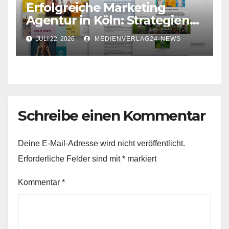
Erfolgreiche Marketing
Agentur in Köln: Strategien
für Ihr Unternehmen
JULI 22, 2026
MEDIENVERLAG24-NEWS
Schreibe einen Kommentar
Deine E-Mail-Adresse wird nicht veröffentlicht.
Erforderliche Felder sind mit
*
markiert
Kommentar
*