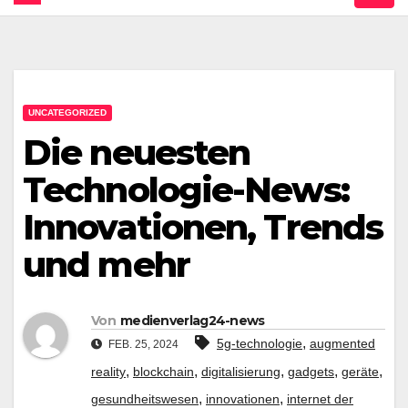
UNCATEGORIZED
Die neuesten
Technologie-News:
Innovationen, Trends
und mehr
Von
medienverlag24-news
,
5g-technologie
augmented
FEB. 25, 2024
,
,
,
,
,
reality
blockchain
digitalisierung
gadgets
geräte
,
,
gesundheitswesen
innovationen
internet der