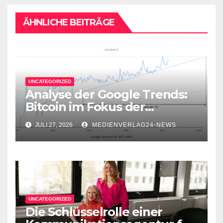
ÄHNLICHE BEITRÄGE
UNCATEGORIZED
Analyse der Google Trends:
Bitcoin im Fokus der
Aufmerksamkeit
JULI 27, 2026
MEDIENVERLAG24-NEWS
UNCATEGORIZED
Die Schlüsselrolle einer