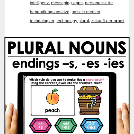
,
,
intelligenz
messaging-apps
personalisierte
,
,
behandlungsansätze
soziale medien
,
,
technologien
technology plural
zukunft der arbeit