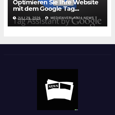
Optimieren Sie Ihre Website
mit dem Google Tag
Assistant: Fehlerfreie Tag-
JULI 29, 2026
MEDIENVERLAG24-NEWS
Implementierung leicht
gemacht!