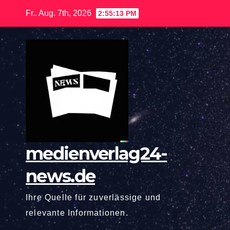
Zum
Fr.. Aug. 7th, 2026
2:55:13 PM
Inhalt
springen
medienverlag24-
news.de
Ihre Quelle für zuverlässige und
relevante Informationen.