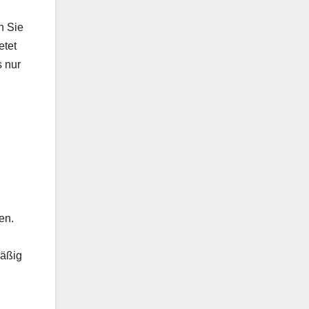
n Sie
etet
s nur
en.
mäßig