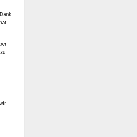
. Dank
hat
aben
 zu
wir