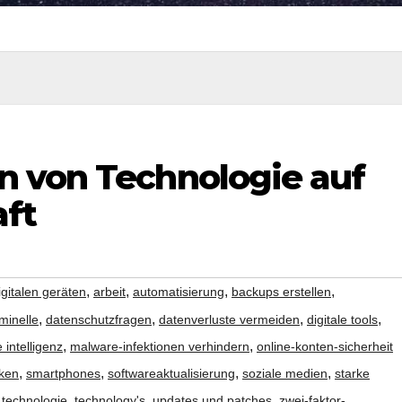
 von Technologie auf
aft
,
,
,
,
gitalen geräten
arbeit
automatisierung
backups erstellen
,
,
,
,
minelle
datenschutzfragen
datenverluste vermeiden
digitale tools
,
,
 intelligenz
malware-infektionen verhindern
online-konten-sicherheit
,
,
,
,
cken
smartphones
softwareaktualisierung
soziale medien
starke
,
,
,
,
technologie
technology's
updates und patches
zwei-faktor-