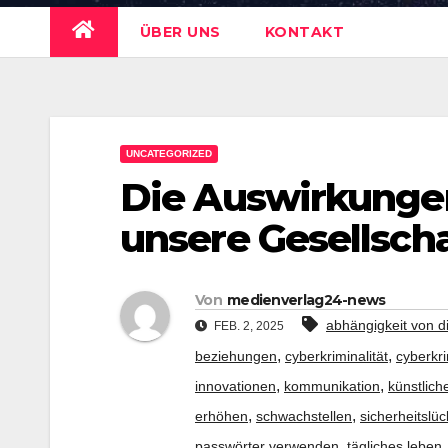
ÜBER UNS
KONTAKT
UNCATEGORIZED
Die Auswirkungen
unsere Gesellsch
Von
medienverlag24-news
abhängigkeit von di
FEB. 2, 2025
,
,
beziehungen
cyberkriminalität
cyberkri
,
,
innovationen
kommunikation
künstliche
,
,
erhöhen
schwachstellen
sicherheitslü
,
passwörter verwenden
tägliches leben