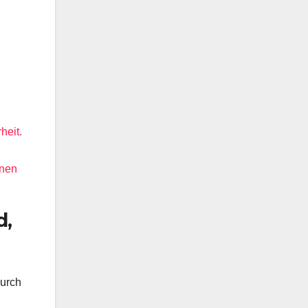
heit.
onen
d,
Durch