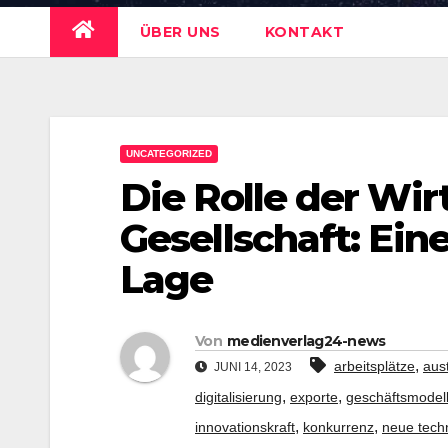
ÜBER UNS
KONTAKT
UNCATEGORIZED
Die Rolle der Wir
Gesellschaft: Ein
Lage
Von
medienverlag24-news
,
arbeitsplätze
aus
JUNI 14, 2023
,
,
digitalisierung
exporte
geschäftsmodel
,
,
innovationskraft
konkurrenz
neue tech