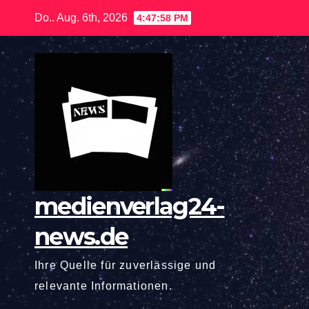
Zum
Do.. Aug. 6th, 2026
4:48:00 PM
Inhalt
springen
medienverlag24-
news.de
Ihre Quelle für zuverlässige und
relevante Informationen.