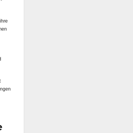
ihre
hmen
d
t
rungen
e