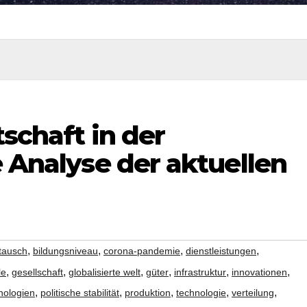
tschaft in der
e Analyse der aktuellen
,
,
,
,
tausch
bildungsniveau
corona-pandemie
dienstleistungen
,
,
,
,
,
,
le
gesellschaft
globalisierte welt
güter
infrastruktur
innovationen
,
,
,
,
,
nologien
politische stabilität
produktion
technologie
verteilung