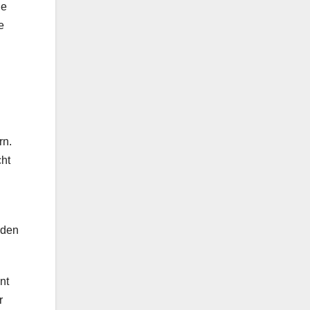
le
e
rn.
cht
rden
nt
r