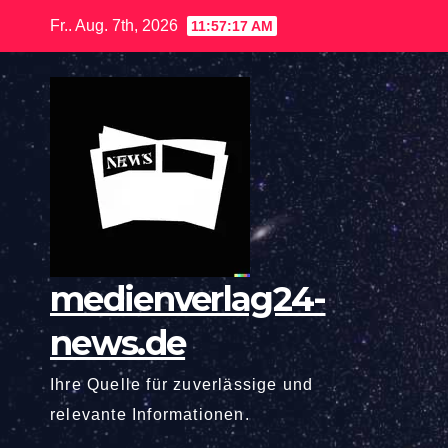
Zum
Fr.. Aug. 7th, 2026
11:57:18 AM
Inhalt
springen
medienverlag24-
news.de
Ihre Quelle für zuverlässige und
relevante Informationen.