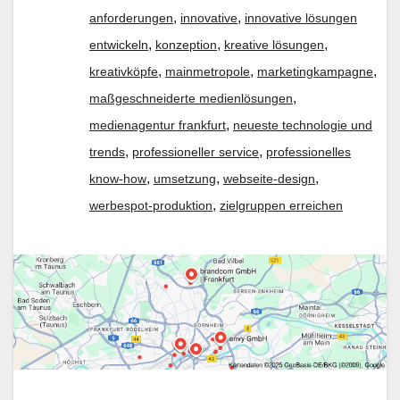
,
,
anforderungen
innovative
innovative lösungen
,
,
,
entwickeln
konzeption
kreative lösungen
,
,
,
kreativköpfe
mainmetropole
marketingkampagne
,
maßgeschneiderte medienlösungen
,
medienagentur frankfurt
neueste technologie und
,
,
trends
professioneller service
professionelles
,
,
,
know-how
umsetzung
webseite-design
,
werbespot-produktion
zielgruppen erreichen