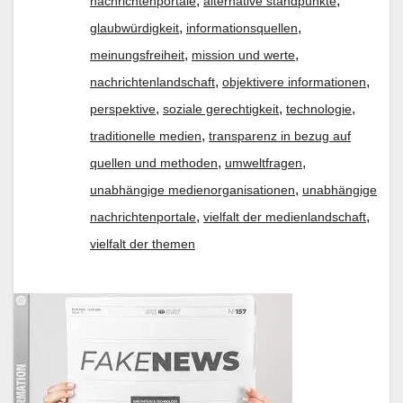
,
,
nachrichtenportale
alternative standpunkte
,
,
glaubwürdigkeit
informationsquellen
,
,
meinungsfreiheit
mission und werte
,
,
nachrichtenlandschaft
objektivere informationen
,
,
,
perspektive
soziale gerechtigkeit
technologie
,
traditionelle medien
transparenz in bezug auf
,
,
quellen und methoden
umweltfragen
,
unabhängige medienorganisationen
unabhängige
,
,
nachrichtenportale
vielfalt der medienlandschaft
vielfalt der themen