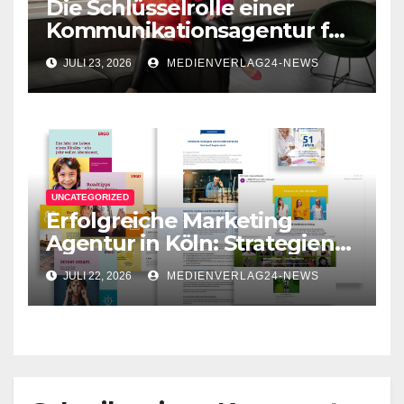
Die Schlüsselrolle einer
Kommunikationsagentur für
erfolgreiche
JULI 23, 2026
MEDIENVERLAG24-NEWS
Unternehmenskommunikati
on
UNCATEGORIZED
Erfolgreiche Marketing
Agentur in Köln: Strategien
für Ihr Unternehmen
JULI 22, 2026
MEDIENVERLAG24-NEWS