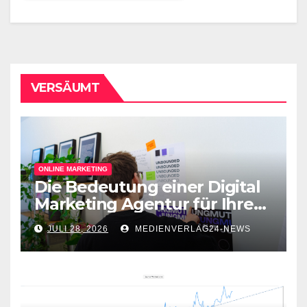
VERSÄUMT
ONLINE MARKETING
Die Bedeutung einer Digital
Marketing Agentur für Ihren
Online-Erfolg
JULI 28, 2026
MEDIENVERLAG24-NEWS