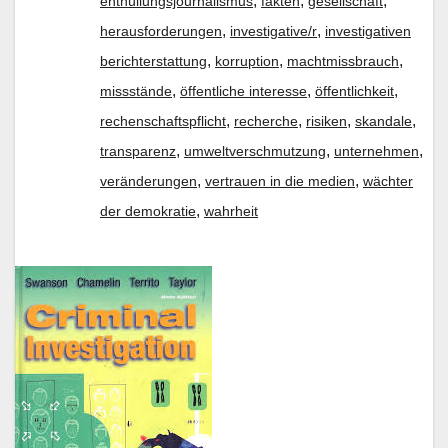
,
,
,
enthüllungsjournalismus
fakten
gesellschaft
,
,
herausforderungen
investigative/r
investigativen
,
,
,
berichterstattung
korruption
machtmissbrauch
,
,
,
missstände
öffentliche interesse
öffentlichkeit
,
,
,
,
rechenschaftspflicht
recherche
risiken
skandale
,
,
,
transparenz
umweltverschmutzung
unternehmen
,
,
veränderungen
vertrauen in die medien
wächter
,
der demokratie
wahrheit