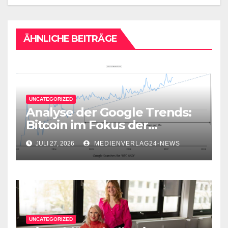
ÄHNLICHE BEITRÄGE
UNCATEGORIZED
Analyse der Google Trends:
Bitcoin im Fokus der
Aufmerksamkeit
JULI 27, 2026
MEDIENVERLAG24-NEWS
UNCATEGORIZED