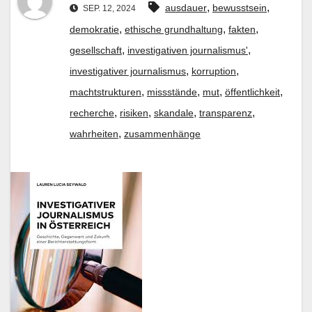
,
,
ausdauer
bewusstsein
SEP. 12, 2024
,
,
,
demokratie
ethische grundhaltung
fakten
,
,
gesellschaft
investigativen journalismus'
,
,
investigativer journalismus
korruption
,
,
,
,
machtstrukturen
missstände
mut
öffentlichkeit
,
,
,
,
recherche
risiken
skandale
transparenz
,
wahrheiten
zusammenhänge