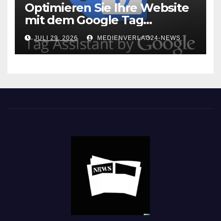
Optimieren Sie Ihre Website
mit dem Google Tag
Assistant: Fehlerfreie Tag-
JULI 29, 2026
MEDIENVERLAG24-NEWS
Implementierung leicht
gemacht!