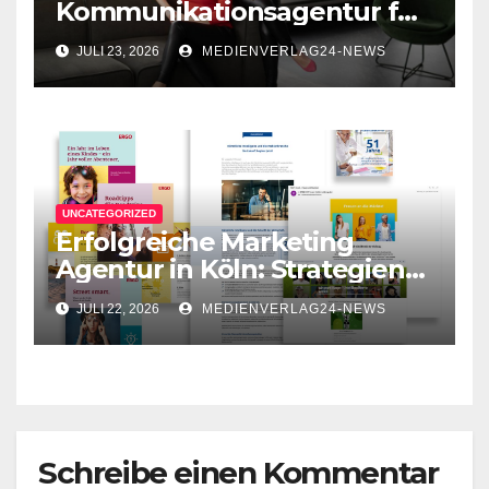
Kommunikationsagentur für
erfolgreiche
JULI 23, 2026
MEDIENVERLAG24-NEWS
Unternehmenskommunikati
on
UNCATEGORIZED
Erfolgreiche Marketing
Agentur in Köln: Strategien
für Ihr Unternehmen
JULI 22, 2026
MEDIENVERLAG24-NEWS
Schreibe einen Kommentar