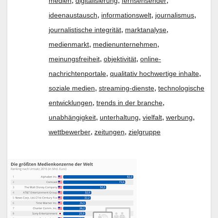
,
,
,
medien
digitalisierung
fernsehsender
,
,
,
ideenaustausch
informationswelt
journalismus
,
,
journalistische integrität
marktanalyse
,
,
medienmarkt
medienunternehmen
,
,
meinungsfreiheit
objektivität
online-
,
,
nachrichtenportale
qualitativ hochwertige inhalte
,
,
soziale medien
streaming-dienste
technologische
,
,
entwicklungen
trends in der branche
,
,
,
,
unabhängigkeit
unterhaltung
vielfalt
werbung
,
,
wettbewerber
zeitungen
zielgruppe