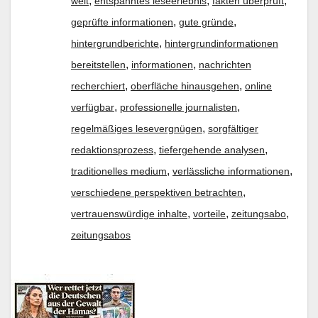
,
,
,
welt
entspanntes leseerlebnis
fakten überprüft
,
,
geprüfte informationen
gute gründe
,
hintergrundberichte
hintergrundinformationen
,
,
bereitstellen
informationen
nachrichten
,
,
recherchiert
oberfläche hinausgehen
online
,
,
verfügbar
professionelle journalisten
,
regelmäßiges lesevergnügen
sorgfältiger
,
,
redaktionsprozess
tiefergehende analysen
,
,
traditionelles medium
verlässliche informationen
,
verschiedene perspektiven betrachten
,
,
,
vertrauenswürdige inhalte
vorteile
zeitungsabo
zeitungsabos