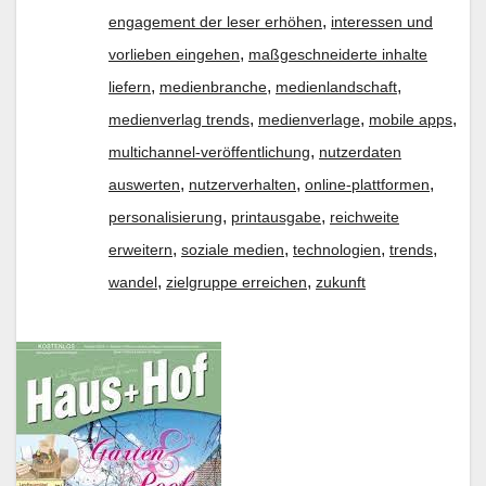
,
engagement der leser erhöhen
interessen und
,
vorlieben eingehen
maßgeschneiderte inhalte
,
,
,
liefern
medienbranche
medienlandschaft
,
,
,
medienverlag trends
medienverlage
mobile apps
,
multichannel-veröffentlichung
nutzerdaten
,
,
,
auswerten
nutzerverhalten
online-plattformen
,
,
personalisierung
printausgabe
reichweite
,
,
,
,
erweitern
soziale medien
technologien
trends
,
,
wandel
zielgruppe erreichen
zukunft