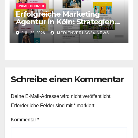
UNCATEGORIZED
Erfolgreiche Marketing
Agentur in Köln: Strategien
für Ihr Unternehmen
JULI 22, 2026
MEDIENVERLAG24-NEWS
Schreibe einen Kommentar
Deine E-Mail-Adresse wird nicht veröffentlicht.
Erforderliche Felder sind mit
*
markiert
Kommentar
*