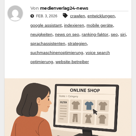
Von
medienverlag24-news
,
,
crawlen
entwicklungen
FEB. 3, 2026
,
,
,
google assistant
indexieren
mobile geräte
,
,
,
,
,
neuigkeiten
news on seo
ranking-faktor
seo
siri
,
,
sprachassistenten
strategien
,
suchmaschinenoptimierung
voice search
,
optimierung
website-betreiber