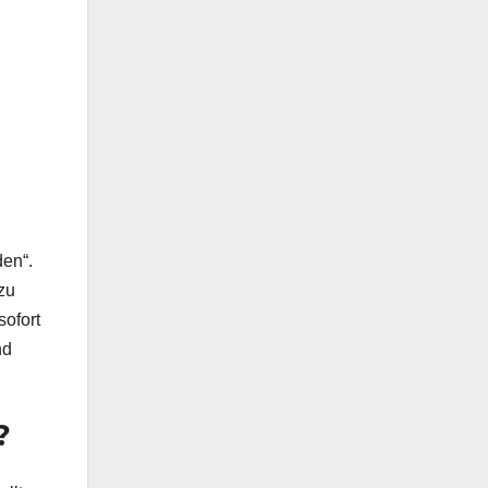
den“.
zu
sofort
nd
?