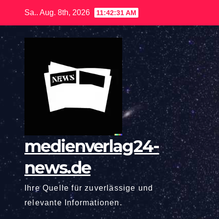
Zum
Sa.. Aug. 8th, 2026
11:42:32 AM
Inhalt
springen
medienverlag24-
news.de
Ihre Quelle für zuverlässige und
relevante Informationen.