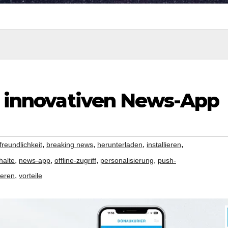
er innovativen News-App
,
,
,
,
freundlichkeit
breaking news
herunterladen
installieren
,
,
,
,
halte
news-app
offline-zugriff
personalisierung
push-
,
ieren
vorteile