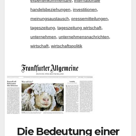
,
expertenkommentare
internationale
,
,
handelsbeziehungen
investitionen
,
,
meinungsaustausch
pressemitteilungen
,
,
tageszeitung
tageszeitung wirtschaft
,
,
unternehmen
unternehmensnachrichten
,
wirtschaft
wirtschaftspolitik
Die Bedeutung einer