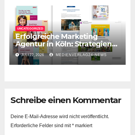
UNCATEGORIZED
Erfolgreiche Marketing
Agentur in Köln: Strategien
für Ihr Unternehmen
JULI 22, 2026
MEDIENVERLAG24-NEWS
Schreibe einen Kommentar
Deine E-Mail-Adresse wird nicht veröffentlicht.
Erforderliche Felder sind mit
*
markiert