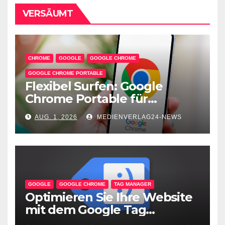
VERSÄUMT
CHROME
GOOGLE
GOOGLE CHROME
GOOGLE CHROME PORTABLE
Flexibel Surfen: Google
Chrome Portable für
unterwegs
AUG. 1, 2026
MEDIENVERLAG24-NEWS
GOOGLE
GOOGLE CHROME
TAG MANAGER
Optimieren Sie Ihre Website
mit dem Google Tag
Assistant: Fehlerfreie Tag-