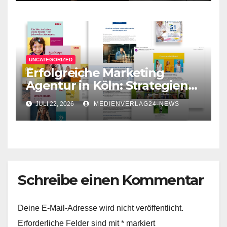
on
UNCATEGORIZED
Erfolgreiche Marketing
Agentur in Köln: Strategien
für Ihr Unternehmen
JULI 22, 2026
MEDIENVERLAG24-NEWS
Schreibe einen Kommentar
Deine E-Mail-Adresse wird nicht veröffentlicht.
Erforderliche Felder sind mit
*
markiert