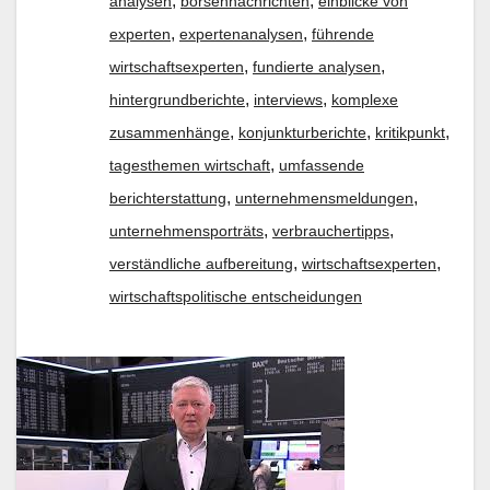
,
,
analysen
börsennachrichten
einblicke von
,
,
experten
expertenanalysen
führende
,
,
wirtschaftsexperten
fundierte analysen
,
,
hintergrundberichte
interviews
komplexe
,
,
,
zusammenhänge
konjunkturberichte
kritikpunkt
,
tagesthemen wirtschaft
umfassende
,
,
berichterstattung
unternehmensmeldungen
,
,
unternehmensporträts
verbrauchertipps
,
,
verständliche aufbereitung
wirtschaftsexperten
wirtschaftspolitische entscheidungen