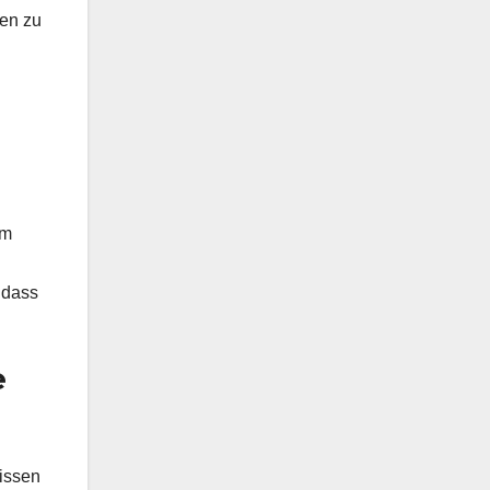
gen zu
um
 dass
e
nissen