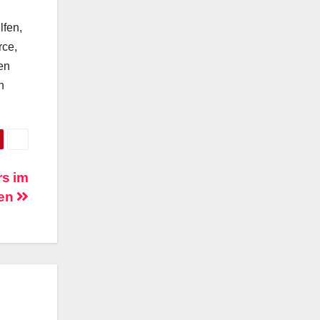
u
lfen,
rce,
en
n
rs im
ben