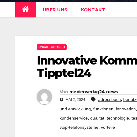
ÜBER UNS
KONTAKT
UNCATEGORIZED
Innovative Komm
Tipptel24
Von
medienverlag24-news
,
adressbuch
benutz
MAI 2, 2024
,
,
und entwicklung
funktionen
innovation
,
,
,
kundenservice
qualität
technologie
te
,
voip-telefonsysteme
vorteile