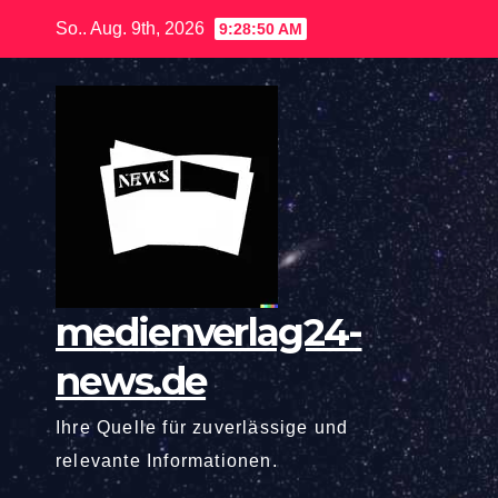
Zum
So.. Aug. 9th, 2026
9:28:51 AM
Inhalt
springen
medienverlag24-
news.de
Ihre Quelle für zuverlässige und
relevante Informationen.