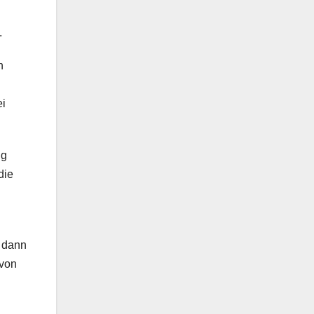
.
n
ei
ng
die
 dann
 von