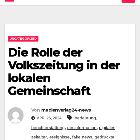
UNCATEGORIZED
Die Rolle der
Volkszeitung in der
lokalen
Gemeinschaft
Von
medienverlag24-news
,
bedeutung
APR. 26, 2024
,
,
berichterstattung
desinformation
digitales
,
,
,
zeitalter
ereignisse
fake news
gedruckte