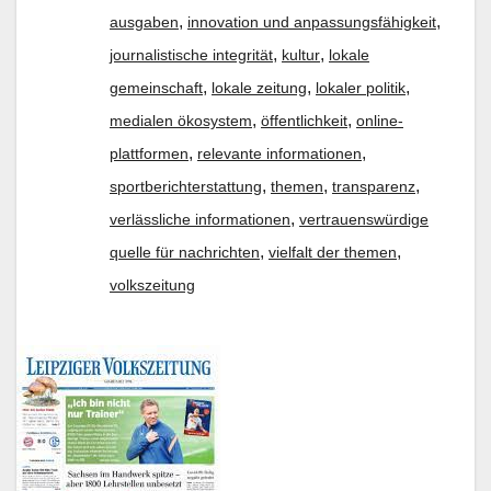
,
,
ausgaben
innovation und anpassungsfähigkeit
,
,
journalistische integrität
kultur
lokale
,
,
,
gemeinschaft
lokale zeitung
lokaler politik
,
,
medialen ökosystem
öffentlichkeit
online-
,
,
plattformen
relevante informationen
,
,
,
sportberichterstattung
themen
transparenz
,
verlässliche informationen
vertrauenswürdige
,
,
quelle für nachrichten
vielfalt der themen
volkszeitung