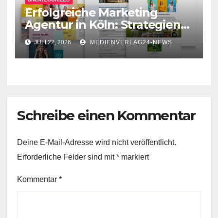
Erfolgreiche Marketing
Agentur in Köln: Strategien
für Ihr Unternehmen
JULI 22, 2026
MEDIENVERLAG24-NEWS
Schreibe einen Kommentar
Deine E-Mail-Adresse wird nicht veröffentlicht.
Erforderliche Felder sind mit
*
markiert
Kommentar
*